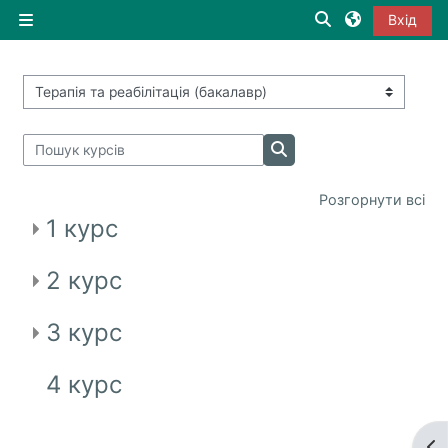
Перейти до головного вмісту
Переключити вв
Вхід
Бокова панель
Категорії курсів
Пошук курсів
Пошук курсів
Розгорнути всі
1 курс
2 курс
3 курс
4 курс
Від